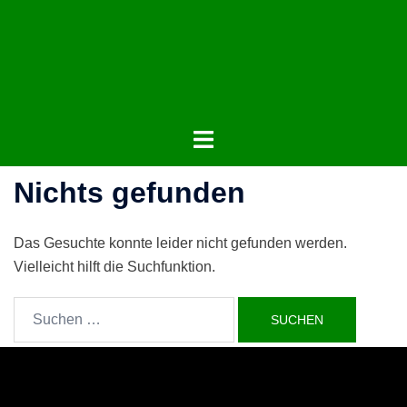
Zum
Inhalt
springen
Menü
umschalten
Nichts gefunden
Das Gesuchte konnte leider nicht gefunden werden.
Vielleicht hilft die Suchfunktion.
Suchen
nach: