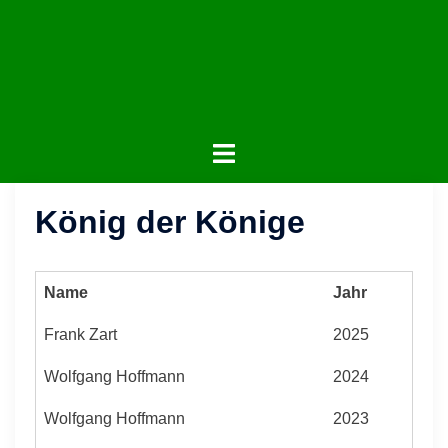
Zum
Inhalt
springen
Menü
umschalten
König der Könige
Name
Jahr
Frank Zart
2025
Wolfgang Hoffmann
2024
Wolfgang Hoffmann
2023