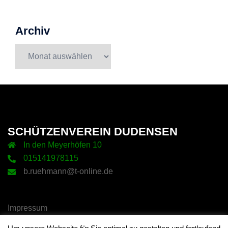
Archiv
Archiv
SCHÜTZENVEREIN DUDENSEN
In den Meyerhöfen 10
015141978115
b.ruehmann@t-online.de
Impressum
Datenschutz