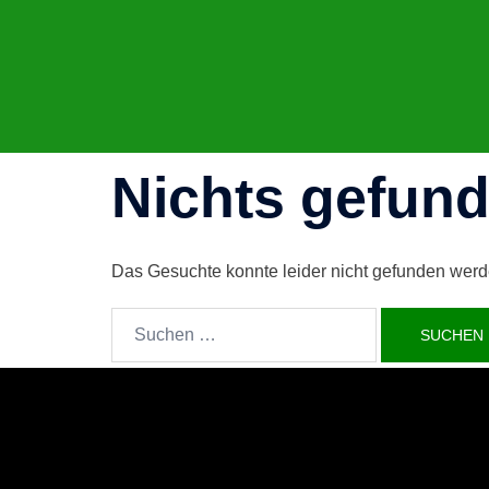
Zum
Inhalt
springen
Nichts gefun
Das Gesuchte konnte leider nicht gefunden werden.
Suchen
nach: