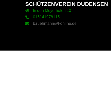
SCHÜTZENVEREIN DUDENSEN
In den Meyerhöfen 10
015141978115
b.ruehmann@t-online.de