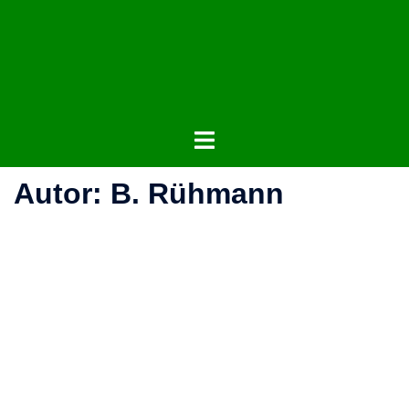
Zum
Inhalt
springen
Menü
umschalten
Autor:
B. Rühmann