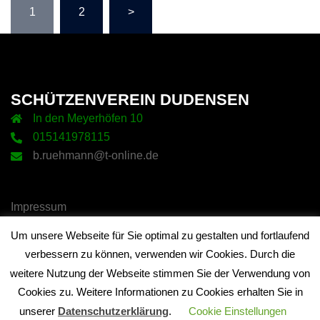
1
2
>
der
Beiträge
SCHÜTZENVEREIN DUDENSEN
In den Meyerhöfen 10
015141978115
b.ruehmann@t-online.de
Impressum
Datenschutz
Um unsere Webseite für Sie optimal zu gestalten und fortlaufend
Kontakt
verbessern zu können, verwenden wir Cookies. Durch die
weitere Nutzung der Webseite stimmen Sie der Verwendung von
Cookies zu. Weitere Informationen zu Cookies erhalten Sie in
unserer
Datenschutzerklärung
.
Cookie Einstellungen